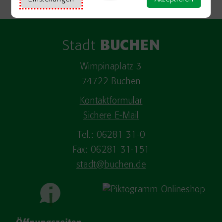
Stadt
BUCHEN
Wimpinaplatz 3
74722 Buchen
Kontaktformular
Sichere E-Mail
Tel.: 06281 31-0
Fax: 06281 31-151
stadt@buchen.de