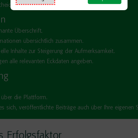
heiden Sie sich für die passende Kategorie.
en
gnante Überschrift.
ormationen übersichtlich zusammen.
elle Inhalte zur Steigerung der Aufmerksamkeit.
gen alle relevanten Eckdaten angeben.
ung
 über die Plattform.
es sich, veröffentlichte Beiträge auch über Ihre eigenen 
s Erfolgsfaktor