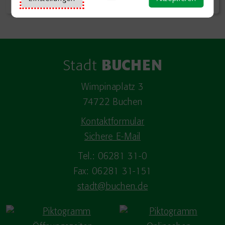
Stadt
BUCHEN
Wimpinaplatz 3
74722 Buchen
Kontaktformular
Sichere E-Mail
Tel.: 06281 31-0
Fax: 06281 31-151
stadt@buchen.de