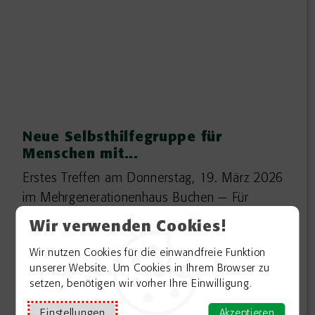
Neue Selbsthilfegruppe für
Menschen mit...
Erstes Treffen am Donnerstag, 19. März 2026
im Mehrgenerationenhaus Buchen — Für
Menschen im Frühstadium einer Alzheimer-
Wir verwenden Cookies!
Demenz und ihre Angehörigen beginnt mit der
Wir nutzen Cookies für die einwandfreie Funktion
Diagnose eine Zeit voller Fragen, Unsicherheiten
unserer Website. Um Cookies in Ihrem Browser zu
und...
setzen, benötigen wir vorher Ihre Einwilligung.
Weiterlesen
Einstellungen
Akzeptieren